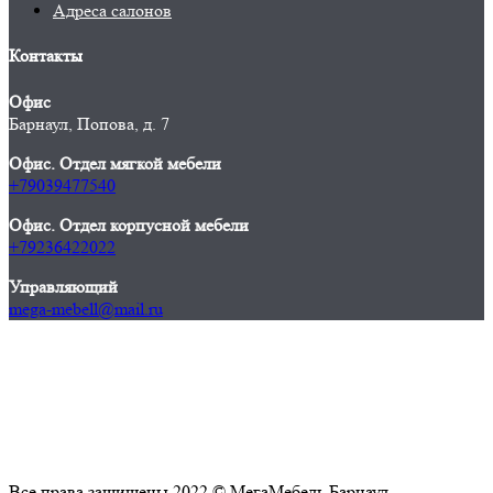
Адреса салонов
Контакты
Офис
Барнаул, Попова, д. 7
Офис. Отдел мягкой мебели
+79039477540
Офис. Отдел корпусной мебели
+79236422022
Управляющий
mega-mebell@mail.ru
Все права защищены 2022 © МегаМебель Барнаул