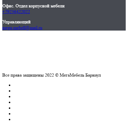
Офис. Отдел корпусной мебели
+79236422022
Управляющий
mega-mebell@mail.ru
Все права защищены 2022 © МегаМебель Барнаул