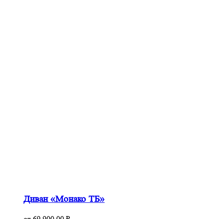
Диван «Монако ТБ»
от
69 900.00
₽