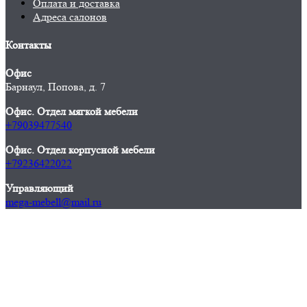
Оплата и доставка
Адреса салонов
Контакты
Офис
Барнаул, Попова, д. 7
Офис. Отдел мягкой мебели
+79039477540
Офис. Отдел корпусной мебели
+79236422022
Управляющий
mega-mebell@mail.ru