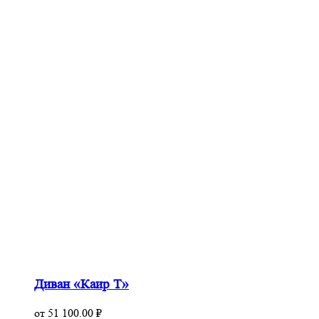
Диван «Каир Т»
от
51 100.00
₽