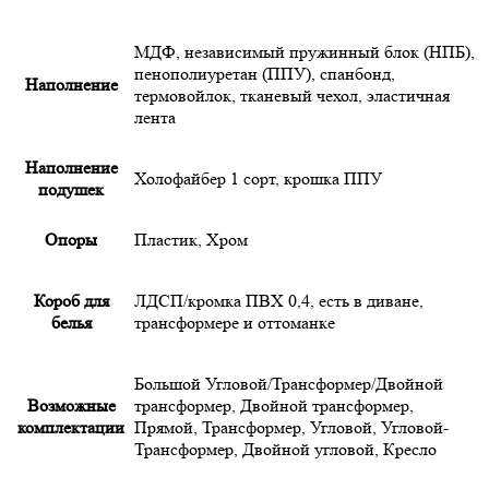
МДФ
,
независимый пружинный блок (НПБ)
,
пенополиуретан (ППУ)
,
спанбонд
,
Наполнение
термовойлок
,
тканевый чехол
,
эластичная
лента
Наполнение
Холофайбер 1 сорт
,
крошка ППУ
подушек
Опоры
Пластик
,
Хром
Короб для
ЛДСП/кромка ПВХ 0,4, есть в диване,
белья
трансформере и оттоманке
Большой Угловой/Трансформер/Двойной
Возможные
трансформер, Двойной трансформер,
комплектации
Прямой, Трансформер, Угловой, Угловой-
Трансформер, Двойной угловой, Кресло