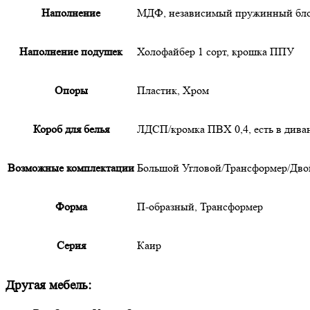
Наполнение
МДФ
,
независимый пружинный бл
Наполнение подушек
Холофайбер 1 сорт
,
крошка ППУ
Опоры
Пластик
,
Хром
Короб для белья
ЛДСП/кромка ПВХ 0,4, есть в диван
Возможные комплектации
Большой Угловой/Трансформер/Двой
Форма
П-образный
,
Трансформер
Серия
Каир
Другая мебель: