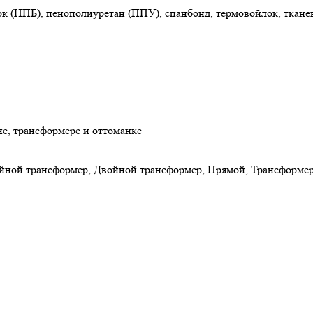
ок (НПБ)
,
пенополиуретан (ППУ)
,
спанбонд
,
термовойлок
,
ткане
е, трансформере и оттоманке
ной трансформер, Двойной трансформер, Прямой, Трансформер,