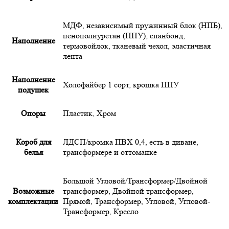
МДФ
,
независимый пружинный блок (НПБ)
,
пенополиуретан (ППУ)
,
спанбонд
,
Наполнение
термовойлок
,
тканевый чехол
,
эластичная
лента
Наполнение
Холофайбер 1 сорт
,
крошка ППУ
подушек
Опоры
Пластик
,
Хром
Короб для
ЛДСП/кромка ПВХ 0,4, есть в диване,
белья
трансформере и оттоманке
Большой Угловой/Трансформер/Двойной
Возможные
трансформер, Двойной трансформер,
комплектации
Прямой, Трансформер, Угловой, Угловой-
Трансформер, Кресло