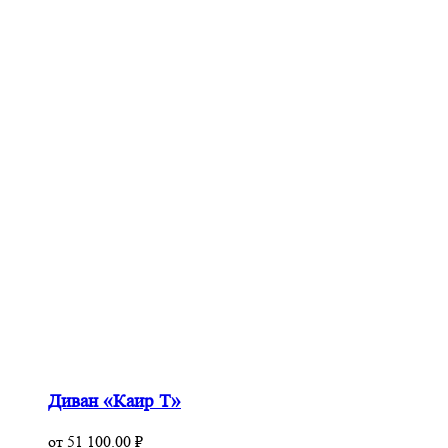
Диван «Каир Т»
от
51 100.00
₽