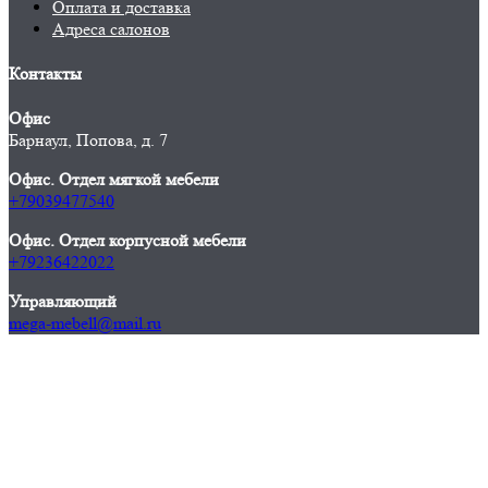
Оплата и доставка
Адреса салонов
Контакты
Офис
Барнаул, Попова, д. 7
Офис. Отдел мягкой мебели
+79039477540
Офис. Отдел корпусной мебели
+79236422022
Управляющий
mega-mebell@mail.ru