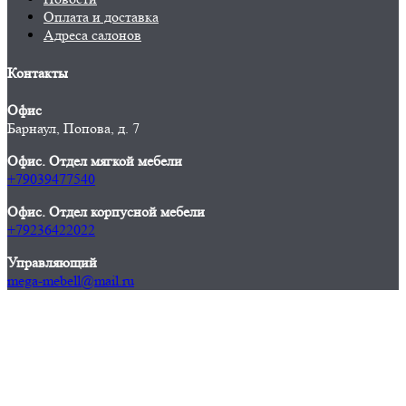
Оплата и доставка
Адреса салонов
Контакты
Офис
Барнаул, Попова, д. 7
Офис. Отдел мягкой мебели
+79039477540
Офис. Отдел корпусной мебели
+79236422022
Управляющий
mega-mebell@mail.ru