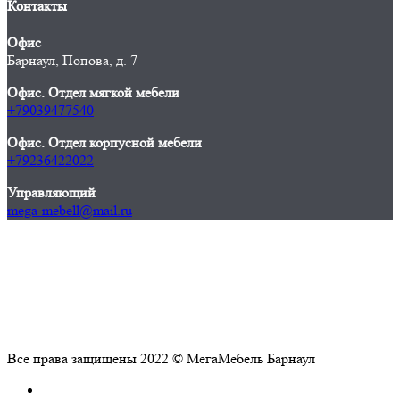
Контакты
Офис
Барнаул, Попова, д. 7
Офис. Отдел мягкой мебели
+79039477540
Офис. Отдел корпусной мебели
+79236422022
Управляющий
mega-mebell@mail.ru
Все права защищены 2022 © МегаМебель Барнаул