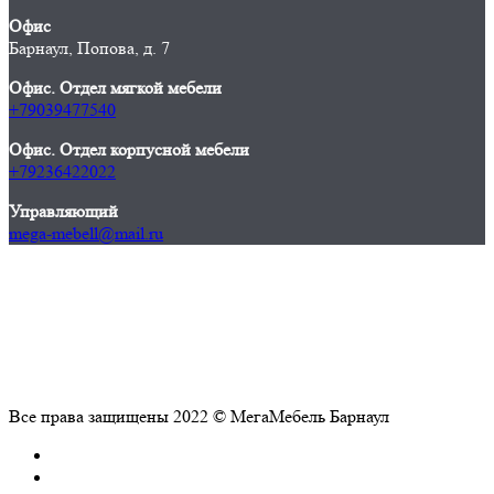
Офис
Барнаул, Попова, д. 7
Офис. Отдел мягкой мебели
+79039477540
Офис. Отдел корпусной мебели
+79236422022
Управляющий
mega-mebell@mail.ru
Все права защищены 2022 © МегаМебель Барнаул